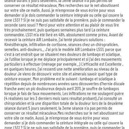
séance durant 5 jours seulement, la 3eme séance n'a pas permis de
conserver ce résultat miraculeux. Mes recherches sur le net aboutissent
sur votre site ce matin. Aussi, je m'empresse de vous écrire pour vous
demander si je dois commander la ceinture intégrale ou celle qui couvre la
zone L5S1 ? Si je ne suis pas satisfaite de la première, puis-je commander la
seconde sans souci ? Merci pour votre attention et au plaisir de vous lire
très prochainement. puis quelques semaines plus tard La ceinture
commandée, L5S1 m'a été livré en 48h, absolument comme prévu. Avant de
recevoir la ceinture AIR Lombaire, j'ai tenté plusieurs solutions :
Kinésithérapie, infiltration de cortisone, séances chez un chiropraticien,
semelles, anti-douleurs... J'ai pris le modèle AIR Lombaire L5S1, parce que
c'est à cet endroit que se situaient mes douleurs de lumbago et sciatique.
Je l'utilise lorsque je me déplace principalement et si j'ai des mouvements
particuliers à effectuer (ménage par exemple...) L'efficacité est Excellente ,
en quelques heures, j'ai ressenti une nette amélioration au niveau de la
douleur Je viens de découvrir votre site et aimerais savoir quel type de
ceinture essayer. Mon problème est le suivant : lumbago et sciatique à
répétition depuis de nombreuses années sans découvertes d'hernie discale
franche avec un pic douloureux depuis avril 2011, je souffre de lumbagos
lorsque je fais de faux mouvements. Les infltrations ne me soulagent guère
(4 réalisées sur les 3 derniers mois sans résultat probant).J'ai consulté un
chiropraticien et là une disparition totale de la douleur lors de la deuxième
séance durant 5 jours seulement, la 3eme séance n'a pas permis de
conserver ce résultat miraculeux.Mes recherches sur le net aboutissent sur
votre site ce matin. Aussi, je m'empresse de vous écrire pour vous
demander si je dois commander la ceinture intégrale ou celle qui couvre la
zone L5S1 ? Si je ne suis pas satisfaite de la première, puis-je commander la