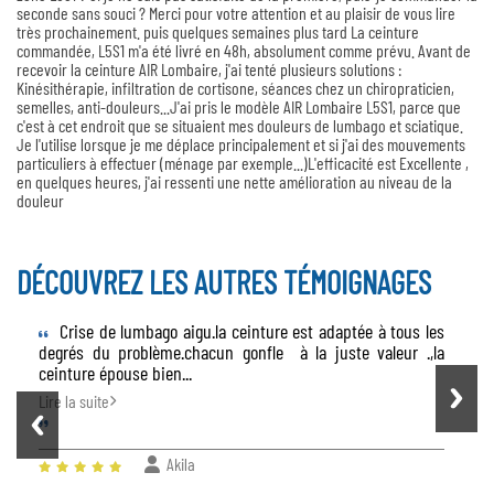
seconde sans souci ? Merci pour votre attention et au plaisir de vous lire
très prochainement. puis quelques semaines plus tard La ceinture
commandée, L5S1 m'a été livré en 48h, absolument comme prévu. Avant de
recevoir la ceinture AIR Lombaire, j'ai tenté plusieurs solutions :
Kinésithérapie, infiltration de cortisone, séances chez un chiropraticien,
semelles, anti-douleurs...J'ai pris le modèle AIR Lombaire L5S1, parce que
c'est à cet endroit que se situaient mes douleurs de lumbago et sciatique.
Je l'utilise lorsque je me déplace principalement et si j'ai des mouvements
particuliers à effectuer (ménage par exemple...)L'efficacité est Excellente ,
en quelques heures, j'ai ressenti une nette amélioration au niveau de la
douleur
DÉCOUVREZ LES AUTRES TÉMOIGNAGES
Crise de lumbago aigu.la ceinture est adaptée à tous les
degrés du problème.chacun gonfle à la juste valeur .,la
ceinture épouse bien...
Lire la suite
Akila