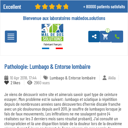
Excellent
+ 80000 patients satisfaits
Bienvenue aux laboratoires
maldedos.solutions
0
shopping_cart
Pathologie: Lumbago & Entorse lombaire
10 Apr 2018, 17:44
Lumbago & Entorse lombaire
Akila
2
likes
2960 vues
Je viens de découvrir votre site et aimerais savoir quel type de ceinture
essayer. Mon problème est le suivant : lumbago et sciatique à répétition
depuis de nombreuses années sans découvertes d'hernie discale franche
avec un pic douloureux depuis avril 2011, je souffre de lumbagos lorsque je
fais de faux mouvements. Les infltrations ne me soulagent guère (4
réalisées sur les 3 derniers mois sans résultat probant). J'ai consulté un
chiropraticien et là une disparition totale de la douleur lors de la deuxième