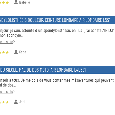
Isabelle
NDYLOLISTHÉSIS DOULEUR, CEINTURE LOMBAIRE AIR LOMBAIRE L5S1
jour, je suis atteinte d un spondylolisthesis en l5s1 j 'ai acheté AIR LOMB
mon spondylo...
re la suite
Katia
DU SIÈCLE, MAL DE DOS MOTO, AIR LOMBAIRE L4L5S1
nsoir à tous, Je me dois de vous conter mes mésaventures qui peuvent a
al de dos...
re la suite
Joel