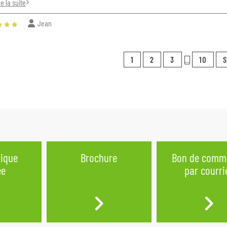
re la suite
Jean
1
2
3
10
S
...
nique
Brochure
Bon de comm
ée
par courri