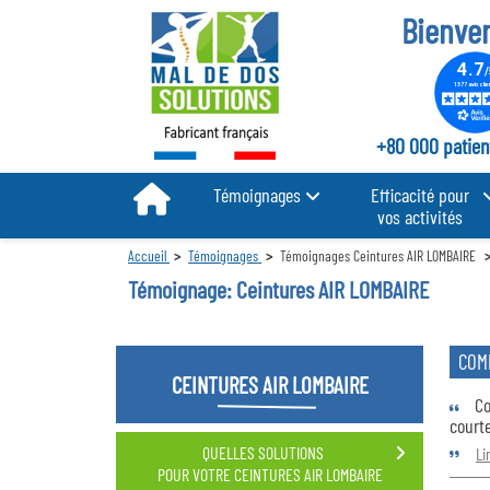
Bienve
+80 000 patient
Témoignages
Efficacité pour
vos activités
Accueil
Témoignages
Témoignages Ceintures AIR LOMBAIRE
Témoignage: Ceintures AIR LOMBAIRE
COM
CEINTURES AIR LOMBAIRE
Co
courte
QUELLES SOLUTIONS
Li
POUR VOTRE CEINTURES AIR LOMBAIRE