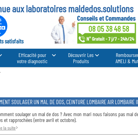
nue aux laboratoires
maldedos.solutions
08 05 38 48 58
s satisfaits
Efficacité pour
Découvrir Les
Rembourse
votre diagnostic
Produits
AMELI & Mut
MENT SOULAGER UN MAL DE DOS, CEINTURE LOMBAIRE AIR LOMBAIRE 
mment soulager un mal de dos ? Avec mon mari nous faisons pas mal d
s et rapprochées (entre avril et octobre).
re la suite