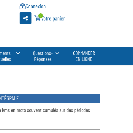
Connexion
0
Votre panier
ments
Questions-
COMMANDER
uelles
Réponses
EN LIGNE
INTÉGRALE
e kms en moto souvent cumulés sur des périodes