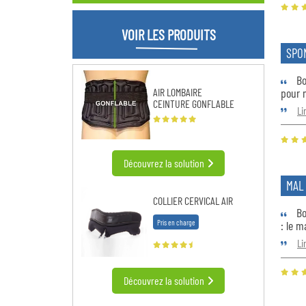
VOIR LES PRODUITS
SPO
Bon
pour 
AIR LOMBAIRE
CEINTURE GONFLABLE
Li
Découvrez la solution
MAL 
COLLIER CERVICAL AIR
Bo
Pris en charge
: le m
Li
Découvrez la solution