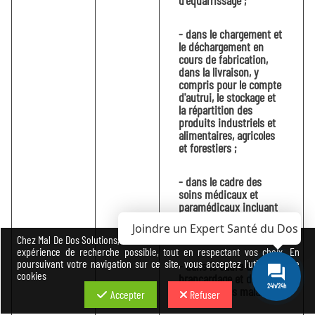
d'équarrissage ;
- dans le chargement et
le déchargement en
cours de fabrication,
dans la livraison, y
compris pour le compte
d'autrui, le stockage et
la répartition des
produits industriels et
alimentaires, agricoles
et forestiers ;
- dans le cadre des
soins médicaux et
paramédicaux incluant
la manutention de
Joindre un Expert Santé du Dos
personnes ;
Chez Mal De Dos Solutions, nous avons à cœur de vous offrir la meilleure
expérience de recherche possible, tout en respectant vos choix. En
poursuivant votre navigation sur ce site, vous acceptez l’utilisation de
- dans le cadre du
cookies
brancardage et du
24h/24h
transport des malades ;
Accepter
Refuser