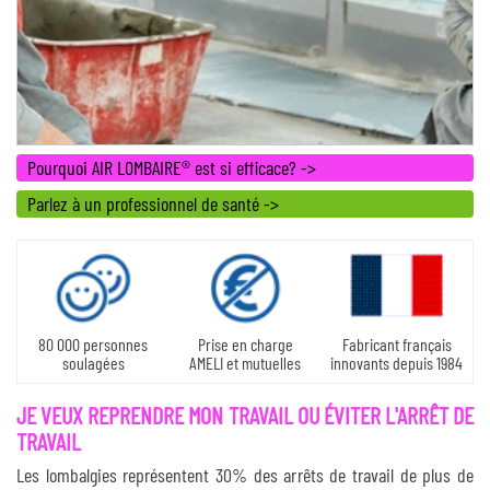
Pourquoi AIR LOMBAIRE
®
est si efficace? ->
Parlez à un professionnel de santé ->
80 000 personnes
Prise en charge
Fabricant français
soulagées
AMELI et mutuelles
innovants depuis 1984
JE VEUX REPRENDRE MON TRAVAIL OU ÉVITER L'ARRÊT DE
TRAVAIL
Les lombalgies représentent 30% des arrêts de travail de plus de