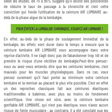
selon les études, de 75 à 95% suggère qu’il existe des possibilités
de réduire le taux de passage à la chronicité et c’est cette
conviction qui fonde l’utilisation de la ceinture AIR LOMBAIRE au-
delà de la phase aigue de la lombalgie.
POUR ֤ÉVITER LA LOMBALGIE CHRONIQUE, ESSAYEZ AIR LOMBAIRE !
En effet, au-delà de la phase de soulagement immédiat de la
lombalgie, les effets vont durer dans le temps à mesure que la
ceinture lombaire AIR LOMBAIRE vous accompagne dans votre
reprise d’activité. Il ne s’agit donc pas de l’abandonner trop tôt et de
prendre le risque d’une récidive de lombalgie.Peut-être pensez-
vous ou avez-vous entendu dire que les ceintures lombaires, c’est
mauvais pour les muscles physiologiques. Dans ce cas, vous
pensez surement qu’il faut porter au minimum votre ceinture
lombaire et la remiser au placard le plus vite possible. C’est en effet
un des reproches classiques fait aux ceintures élastiques
traditionnelles à baleines, avec plus ou moins de fondement
scientifique. Une chose est sûre, avec la ceinture lombaire
gonflable AIR LOMBAIRE, qui n’est pas élastique, vous n’avez aucun
risque de fonte musculaire ; au contraire, il a été constaté que les