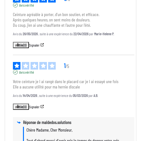
Avis vérifié
Ceinture agréable à porter, d’un bon soutien, et efficace.

Après quelques heures, on sent moins de douleurs.

Du coup, j’en ai une chauffante et l’autre pour l’été.
Avis du
26/05/2026
, suite à une expérience du
22/04/2026
par
Marie-Helene P.
Utile
(0)
Signaler
1
/
5
Avis vérifié
Votre ceinture je l ai rangé dans le placard car je l ai essayé une fois 

Elle a aucune utilité pour ma hernie discale
Avis du
14/04/2026
, suite à une expérience du
05/03/2026
par
A.B.
Utile
(0)
Signaler
Réponse de
maldedos.solutions
Chère Madame, Cher Monsieur,

Tout d'abord merci d'avoir pris le temps de donner votre avis 