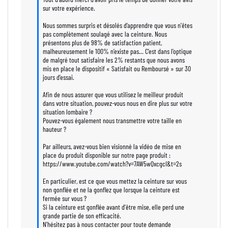
sur votre expérience.

Nous sommes surpris et désolés d’apprendre que vous n'êtes 
pas complètement soulagé avec la ceinture. Nous 
présentons plus de 98% de satisfaction patient, 
malheureusement le 100% n’existe pas… C’est dans l’optique 
de malgré tout satisfaire les 2% restants que nous avons 
mis en place le dispositif « Satisfait ou Remboursé » sur 30 
jours d’essai.

Afin de nous assurer que vous utilisez le meilleur produit 
dans votre situation, pouvez-vous nous en dire plus sur votre 
situation lombaire ?

Pouvez-vous également nous transmettre votre taille en 
hauteur ?

Par ailleurs, avez-vous bien visionné la vidéo de mise en 
place du produit disponible sur notre page produit :

https://www.youtube.com/watch?v=7AW5wQxcgcI&t=2s 

En particulier, est ce que vous mettez la ceinture sur vous 
non gonflée et ne la gonflez que lorsque la ceinture est 
fermée sur vous ?

Si la ceinture est gonflée avant d'être mise, elle perd une 
grande partie de son efficacité.

N’hésitez pas à nous contacter pour toute demande 