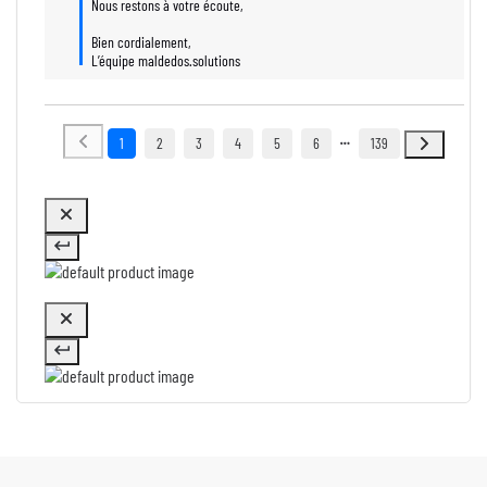
Nous restons à votre écoute,

Bien cordialement,

L’équipe maldedos.solutions
1
2
3
4
5
6
139