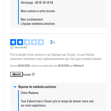
d’échange : 08 05 38 48 58

Nous restons à votre écoute,

Bien cordialement,

L’équipe maldedos.solutions
2
/
5
Avis vérifié
Prix le double d'une ceinture à air fabriqué par Donjoy,  et une finition 
nettement inférieure mais malheureusement qui n'est plus commercialisée.
Avis du
06/02/2026
, suite à une expérience du
29/12/2025
par
Martine M.
Utile
(0)
Signaler
Réponse de
maldedos.solutions
Chère Madame,

Tout d'abord merci d'avoir pris le temps de donner votre avis 
sur votre expérience.
