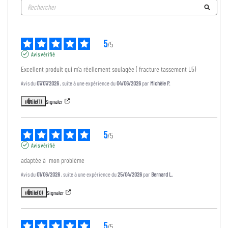
5
/
5
Avis vérifié
Excellent produit qui m’a réellement soulagée ( fracture tassement L5)
Avis du
07/07/2026
, suite à une expérience du
04/06/2026
par
Michèle P.
Utile
(1)
Signaler
5
/
5
Avis vérifié
adaptée à  mon problème
Avis du
01/06/2026
, suite à une expérience du
25/04/2026
par
Bernard L.
Utile
(0)
Signaler
5
/
5