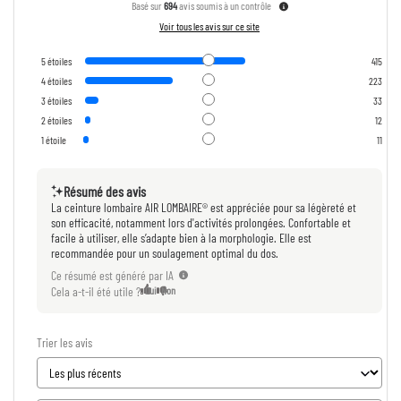
Basé sur
694
avis soumis à un contrôle
Voir tous les avis sur ce site
5
étoiles
415
4
étoiles
223
3
étoiles
33
2
étoiles
12
1
étoile
11
Résumé des avis
La ceinture lombaire AIR LOMBAIRE® est appréciée pour sa légèreté et
son efficacité, notamment lors d'activités prolongées. Confortable et
facile à utiliser, elle s’adapte bien à la morphologie. Elle est
recommandée pour un soulagement optimal du dos.
Ce résumé est généré par IA
Cela a-t-il été utile ?
Oui
Non
Trier les avis