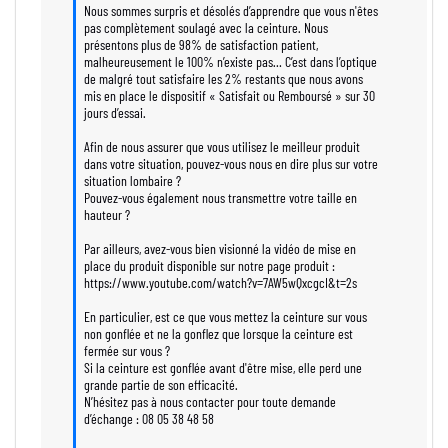
Nous sommes surpris et désolés d’apprendre que vous n'êtes 
pas complètement soulagé avec la ceinture. Nous 
présentons plus de 98% de satisfaction patient, 
malheureusement le 100% n’existe pas… C’est dans l’optique 
de malgré tout satisfaire les 2% restants que nous avons 
mis en place le dispositif « Satisfait ou Remboursé » sur 30 
jours d’essai.

Afin de nous assurer que vous utilisez le meilleur produit 
dans votre situation, pouvez-vous nous en dire plus sur votre 
situation lombaire ?

Pouvez-vous également nous transmettre votre taille en 
hauteur ?

Par ailleurs, avez-vous bien visionné la vidéo de mise en 
place du produit disponible sur notre page produit :

https://www.youtube.com/watch?v=7AW5wQxcgcI&t=2s 

En particulier, est ce que vous mettez la ceinture sur vous 
non gonflée et ne la gonflez que lorsque la ceinture est 
fermée sur vous ?

Si la ceinture est gonflée avant d'être mise, elle perd une 
grande partie de son efficacité.

N’hésitez pas à nous contacter pour toute demande 
d’échange : 08 05 38 48 58
