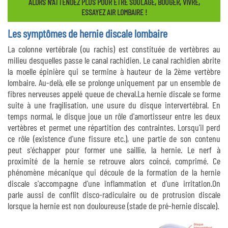
ALORS N’ATTENDEZ PLUS POUR ÊTRE SOULAGÉ, BOUGER, VIVRE,
ESSAYEZ AIR LOMBAIRE !
Les symptômes de hernie discale lombaire
La colonne vertébrale (ou rachis) est constituée de vertèbres au
milieu desquelles passe le canal rachidien. Le canal rachidien abrite
la moelle épinière qui se termine à hauteur de la 2ème vertèbre
lombaire. Au-delà, elle se prolonge uniquement par un ensemble de
fibres nerveuses appelé queue de cheval.La hernie discale se forme
suite à une fragilisation, une usure du disque intervertébral. En
temps normal, le disque joue un rôle d'amortisseur entre les deux
vertèbres et permet une répartition des contraintes. Lorsqu'il perd
ce rôle (existence d'une fissure etc.), une partie de son contenu
peut s'échapper pour former une saillie, la hernie. Le nerf à
proximité de la hernie se retrouve alors coincé, comprimé. Ce
phénomène mécanique qui découle de la formation de la hernie
discale s'accompagne d'une inflammation et d'une irritation.On
parle aussi de conflit disco-radiculaire ou de protrusion discale
lorsque la hernie est non douloureuse (stade de pré-hernie discale).