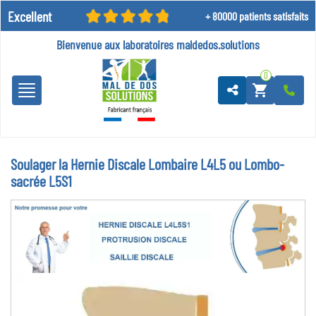
Excellent
+ 80000 patients satisfaits
Bienvenue aux laboratoires
maldedos.solutions
0
shopping_cart
Soulager la Hernie Discale Lombaire L4L5 ou Lombo-
sacrée L5S1