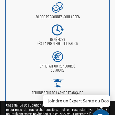
80 000 PERSONNES SOULAGÉES
BÉNÉFICES
DÈS LA PREMIÈRE UTILISATION
SATISFAIT OU REMBOURSÉ
30 JOURS
FOURNISSEUR DE L'ARMÉE FRANÇAISE
Joindre un Expert Santé du Dos
Chez Mal De Dos Solutions, nous avons à cœur de vous offrir la meilleure
expérience de recherche possible, tout en respectant vos choix. En
PAIEMENT EN 4X SANS FRAIS
poursuivant votre navigation sur ce site, vous acceptez l’utilisation de