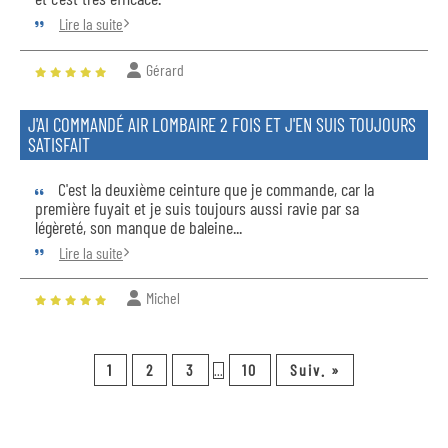
Lire la suite
Gérard
J'AI COMMANDÉ AIR LOMBAIRE 2 FOIS ET J'EN SUIS TOUJOURS
SATISFAIT
C'est la deuxième ceinture que je commande, car la
première fuyait et je suis toujours aussi ravie par sa
légèreté, son manque de baleine...
Lire la suite
Michel
1
2
3
10
Suiv. »
...