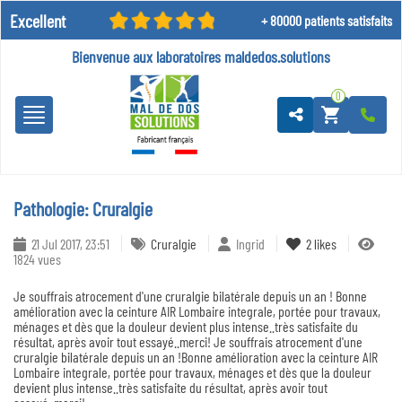
Excellent
+ 80000 patients satisfaits
Bienvenue aux laboratoires
maldedos.solutions
0
shopping_cart
Pathologie: Cruralgie
21 Jul 2017, 23:51
Cruralgie
Ingrid
2
likes
1824 vues
Je souffrais atrocement d'une cruralgie bilatérale depuis un an ! Bonne
amélioration avec la ceinture AIR Lombaire integrale, portée pour travaux,
ménages et dès que la douleur devient plus intense..très satisfaite du
résultat, après avoir tout essayé..merci! Je souffrais atrocement d'une
cruralgie bilatérale depuis un an !Bonne amélioration avec la ceinture AIR
Lombaire integrale, portée pour travaux, ménages et dès que la douleur
devient plus intense..très satisfaite du résultat, après avoir tout