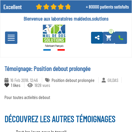
Excellent
+ 80000 patients satisfaits
Bienvenue aux laboratoires
maldedos.solutions
0
shopping_cart
Témoignage: Position debout prolongée
16 Feb 2018, 12:46
Position debout prolongée
GILDAS
1
likes
1828 vues
Pour toutes activités debout
DÉCOUVREZ LES AUTRES TÉMOIGNAGES
Tout les jours pour le travail.