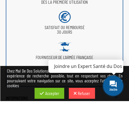
DÈS LA PREMIÈRE UTILISATION
SATISFAIT OU REMBOURSÉ
30 JOURS
FOURNISSEUR DE L'ARMÉE FRANÇAISE
Joindre un Expert Santé du Dos
Chez Mal De Dos Solutions, nous avons à cœur de vous offrir la meilleure
expérience de recherche possible, tout en respectant vos choix. En
PAIEMENT EN 4X SANS FRAIS
poursuivant votre navigation sur ce site, vous acceptez l’utilisation de
cookies
24h/24h
Accepter
Refuser

INFORMATIONS

PRODUITS

COMMANDES