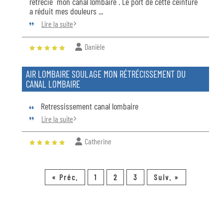
rétrécie mon canal lombaire . Le port de cette ceinture
a réduit mes douleurs ...
Lire la suite
Danièle
AIR LOMBAIRE SOULAGE MON RÉTRÉCISSEMENT DU
CANAL LOMBAIRE
Retressissement canal lombaire
Lire la suite
Catherine
« Préc.
1
2
3
Suiv. »