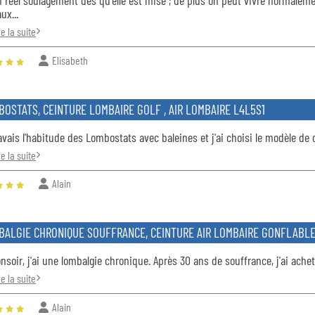
 réel soulagement dès qu'elle est mise ; de plus on peut vivre normaleme
ux...
re la suite
Elisabeth
OSTATS, CEINTURE LOMBAIRE GOLF , AIR LOMBAIRE L4L5S1
avais l'habitude des Lombostats avec baleines et j'ai choisi le modèle de c
re la suite
Alain
BALGIE CHRONIQUE SOUFFRANCE, CEINTURE AIR LOMBAIRE GONFLABLE
nsoir, j'ai une lombalgie chronique. Après 30 ans de souffrance, j'ai ache
re la suite
Alain