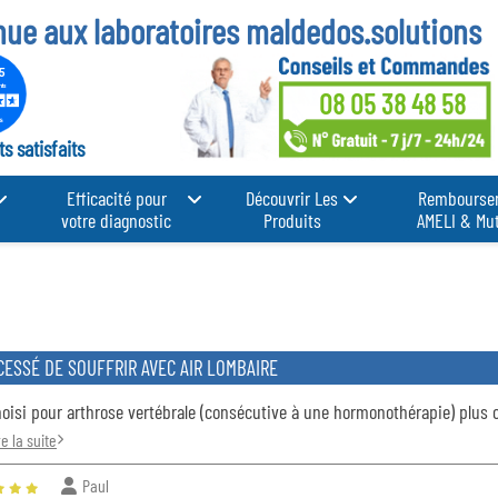
nue aux laboratoires
maldedos.solutions
08 05 38 48 58
s satisfaits
Efficacité pour
Découvrir Les
Rembourse
votre diagnostic
Produits
AMELI & Mut
 CESSÉ DE SOUFFRIR AVEC AIR LOMBAIRE
oisi pour arthrose vertébrale (consécutive à une hormonothérapie) plus can
re la suite
Paul