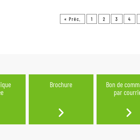
« Préc.
1
2
3
4
nique
Brochure
Bon de comm
ée
par courri