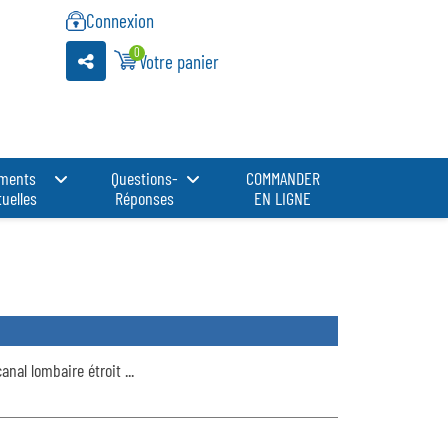
Connexion
0
Votre panier
ments
Questions-
COMMANDER
uelles
Réponses
EN LIGNE
al lombaire étroit ...