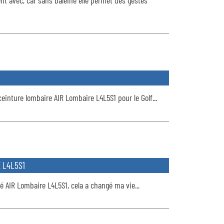
nt avec, car sans baleine elle permet des gestes
einture lombaire AIR Lombaire L4L5S1 pour le Golf...
 L4L5S1
té AIR Lombaire L4L5S1, cela a changé ma vie...