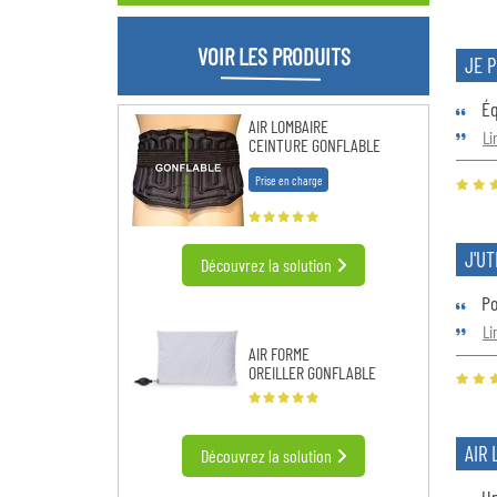
VOIR LES PRODUITS
JE P
Éq
AIR LOMBAIRE
Li
CEINTURE GONFLABLE
Prise en charge
J'UT
Découvrez la solution
Po
Li
AIR FORME
OREILLER GONFLABLE
AIR
Découvrez la solution