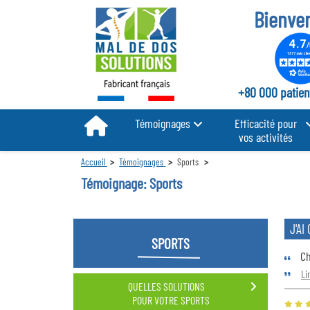
Bienve
+80 000 patient
Témoignages
Efficacité pour
vos activités
Accueil
Témoignages
Sports
Témoignage: Sports
J'AI
SPORTS
Ch
Li
QUELLES SOLUTIONS
POUR VOTRE SPORTS